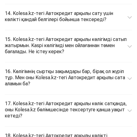
14. Kolesa.kz-тегі Автокредит арқылы сату үшін
көлікті қандай белгілері бойынша тексереді?
15. Kolesa.kz-тегі Автокредит арқылы көлігімді сатып
жатырмын. Kaspi көлігімді мен ойлағаннан төмен
бағалады. Не істеу керек?
16. Көлігімнің сыртқы зақымдары бар, бірақ ол жүріп
тұр. Мен оны Kolesa.kz-тегі Автокредит арқылы сата
аламын ба?
17. Kolesa.kz-тегі Автокредит арқылы көлік сатқанда,
оны Kolesa.kz бөлімшесінде тексертуге қанша уақыт
кетеді?
18. Kolesa.kz-тегі Автокредит арқылы көлікті