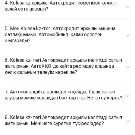
4. Kolesa.kz арқылы Автокредит көмегімен көлікті
қалай сата аламын?
5. Мен Kolesa.kz-тегі Автокредит арқылы машина
сатпақшымын. Автомобильді қалай есептен
шығарады?
6. Kolesa.kz-тегі Автокредит арқылы көлігімді сатып
жатырмын. АвтоХҚО-да қайта рәсімдеу алдында
көлік салығын төлеуім керек пе?
7. Автокөлік қайта рәсімделіп қойды, бірақ сатып
алушы мәміле жасаудан бас тартты. Не істеу керек?
8. Kolesa.kz-тегі Автокредит арқылы көлігімді сатып
жатырмын. Мені неге суретке түсіресіздер?