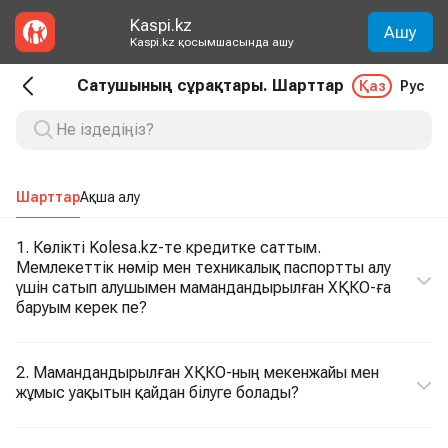
Kaspi.kz
Ашу
Kaspi.kz қосымшасында ашу
Сатушының сұрақтары. Шарттар
Қаз
Рус
Шарттар
Ақша алу
1. Көлікті Kolesa.kz-те кредитке саттым.
Мемлекеттік нөмір мен техникалық паспортты алу
үшін сатып алушымен мамандандырылған ХҚКО-ға
баруым керек пе?
2. Мамандандырылған ХҚКО-ның мекенжайы мен
жұмыс уақытын қайдан білуге болады?