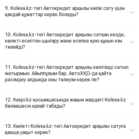
9. Kolesa.kz-тегі Автокредит арқылы көлік сату үшін
қандай құжаттар керек болады?
10. Kolesa.kz-тегі Автокредит арқылы сатқан кезде,
көлікті есептен шығару және есепке қою құнын кім
төлейді?
11. Kolesa.kz-тегі Автокредит арқылы көлігімді сатып
жатырмын. Айыппұлым бар. АвтоХҚО-да қайта
рәсімдеу алдында оны төлеуім керек пе?
12. Kaspi.kz қосымшасында жақын жердегі Kolesa.kz
бөлімшесін қалай табады?
13. Көлікті Kolesa.kz-тегі Автокредит арқылы сатуға
қанша уақыт керек?