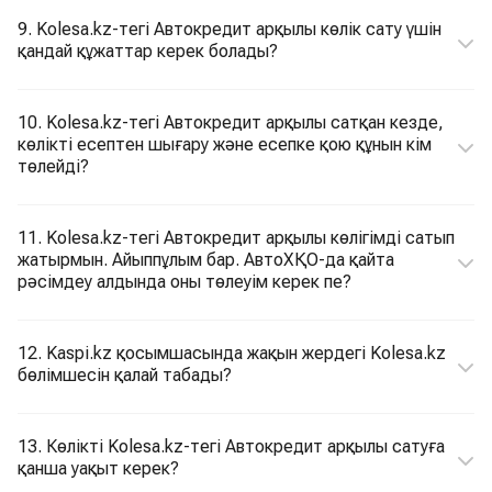
9. Kolesa.kz-тегі Автокредит арқылы көлік сату үшін
қандай құжаттар керек болады?
10. Kolesa.kz-тегі Автокредит арқылы сатқан кезде,
көлікті есептен шығару және есепке қою құнын кім
төлейді?
11. Kolesa.kz-тегі Автокредит арқылы көлігімді сатып
жатырмын. Айыппұлым бар. АвтоХҚО-да қайта
рәсімдеу алдында оны төлеуім керек пе?
12. Kaspi.kz қосымшасында жақын жердегі Kolesa.kz
бөлімшесін қалай табады?
13. Көлікті Kolesa.kz-тегі Автокредит арқылы сатуға
қанша уақыт керек?