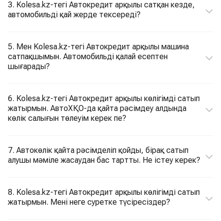
3. Kolesa.kz-тегі Автокредит арқылы сатқан кезде,
автомобильді қай жерде тексереді?
5. Мен Kolesa.kz-тегі Автокредит арқылы машина
сатпақшымын. Автомобильді қалай есептен
шығарады?
6. Kolesa.kz-тегі Автокредит арқылы көлігімді сатып
жатырмын. АвтоХҚО-да қайта рәсімдеу алдында
көлік салығын төлеуім керек пе?
7. Автокөлік қайта рәсімделіп қойды, бірақ сатып
алушы мәміле жасаудан бас тартты. Не істеу керек?
8. Kolesa.kz-тегі Автокредит арқылы көлігімді сатып
жатырмын. Мені неге суретке түсіресіздер?