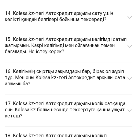
14. Kolesa.kz-тегі Автокредит арқылы сату үшін
көлікті қандай белгілері бойынша тексереді?
15. Kolesa.kz-тегі Автокредит арқылы көлігімді сатып
жатырмын. Kaspi көлігімді мен ойлағаннан төмен
бағалады. Не істеу керек?
16. Көлігімнің сыртқы зақымдары бар, бірақ ол жүріп
тұр. Мен оны Kolesa.kz-тегі Автокредит арқылы сата
аламын ба?
17. Kolesa.kz-тегі Автокредит арқылы көлік сатқанда,
оны Kolesa.kz бөлімшесінде тексертуге қанша уақыт
кетеді?
18. Kolesa.kz-тегі Автокредит арқылы көлікті