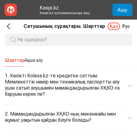
Kaspi.kz
Ашу
Kaspi.kz қосымшасында ашу
Сатушының сұрақтары. Шарттар
Қаз
Рус
Шарттар
Ақша алу
1. Көлікті Kolesa.kz-те кредитке саттым.
Мемлекеттік нөмір мен техникалық паспортты алу
үшін сатып алушымен мамандандырылған ХҚКО-ға
баруым керек пе?
2. Мамандандырылған ХҚКО-ның мекенжайы мен
жұмыс уақытын қайдан білуге болады?