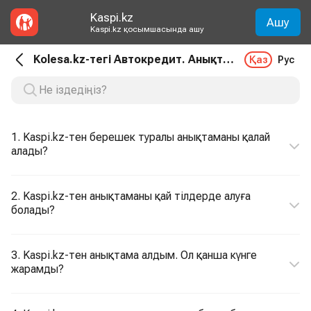
Kaspi.kz
Ашу
Kaspi.kz қосымшасында ашу
Kolesa.kz-тегі Автокредит. Анықтамалар
Қаз
Рус
1. Kaspi.kz-тен берешек туралы анықтаманы қалай
алады?
2. Kaspi.kz-тен анықтаманы қай тілдерде алуға
болады?
3. Kaspi.kz-тен анықтама алдым. Ол қанша күнге
жарамды?