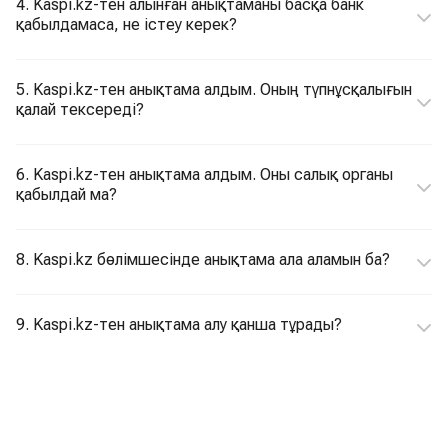
4. Kaspi.kz-тен алынған анықтаманы басқа банк
қабылдамаса, не істеу керек?
5. Kaspi.kz-тен анықтама алдым. Оның түпнұсқалығын
қалай тексереді?
6. Kaspi.kz-тен анықтама алдым. Оны салық органы
қабылдай ма?
8. Kaspi.kz бөлімшесінде анықтама ала аламын ба?
9. Kaspi.kz-тен анықтама алу қанша тұрады?