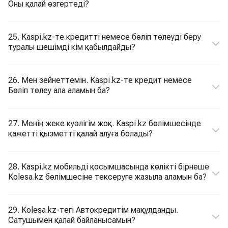
Оны қалай өзгертеді?
25. Kaspi.kz-те кредитті немесе бөліп төлеуді беру
туралы шешімді кім қабылдайды?
26. Мен зейнеттемін. Kaspi.kz-те кредит немесе
Бөліп төлеу ала аламын ба?
27. Менің жеке куәлігім жоқ. Kaspi.kz бөлімшесінде
қажетті қызметті қалай алуға болады?
28. Kaspi.kz мобильді қосымшасында көлікті бірнеше
Kolesa.kz бөлімшесіне тексеруге жазыла аламын ба?
29. Kolesa.kz-тегі Автокредитім мақұлданды.
Сатушымен қалай байланысамын?