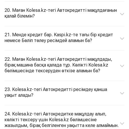
20. Маған Кolesa.kz-тегі Автокредитті мақұлдағанын
қалай білемін?
21. Менде кредит бар. Kaspi.kz-те тағы бір кредит
немесе Бөліп төлеу ресімдей аламын ба?
22. Маған Kolesa.kz-тегі Автокредитті мақұлдады,
бірақ машина басқа қалада тұр. Көлікті Kolesa.kz
бөлімшесінде тексеруден өткізе аламын ба?
23. Kolesa.kz-тегі Автокредитті ресімдеу қанша
уақыт алады?
24. Kolesa.kz-тегі Автокредитке мақұлдау алып,
көлікті тексеру үшін Kolesa.kz бөлімшесіне
жазылдым, бірақ белгіленген уақытта келе алмаймын.