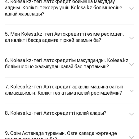
4. Kolesa.kz-тегі Автокредит бойынша мақұлдау
алдым. Көлікті тексеру үшін Kolesa.kz бөлімшесіне
қалай жазылады?
5. Мен Kolesa.kz-тегі Автокредитті өзіме ресімдеп,
ал көлікті басқа адамға тіркей аламын ба?
6. Kolesa.kz-тегі Автокредитім мақұлданды. Kolesa.kz
бөлімшесіне жазылудан қалай бас тартамын?
7. Kolesa.kz-тегі Автокредит арқылы машина сатып
алмақшымын. Көлікті өз атыма қалай ресімдеймін?
8. Kolesa.kz-тегі Автокредитті қалай алады?
9. Өзім Астанада тұрамын. Өзге қалада жүргенде