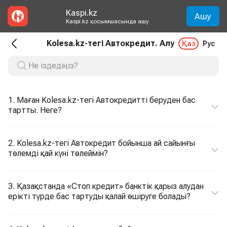
Kaspi.kz
Ашу
Kaspi.kz қосымшасында ашу
Kolesa.kz-тегі Автокредит. Алу
Қаз
Рус
1. Маған Kolesa.kz-тегі Автокредитті беруден бас
тартты. Неге?
2. Kolesa.kz-тегі Автокредит бойынша ай сайынғы
төлемді қай күні төлеймін?
3. Қазақстанда «Стоп кредит» банктік қарыз алудан
ерікті түрде бас тартуды қалай өшіруге болады?