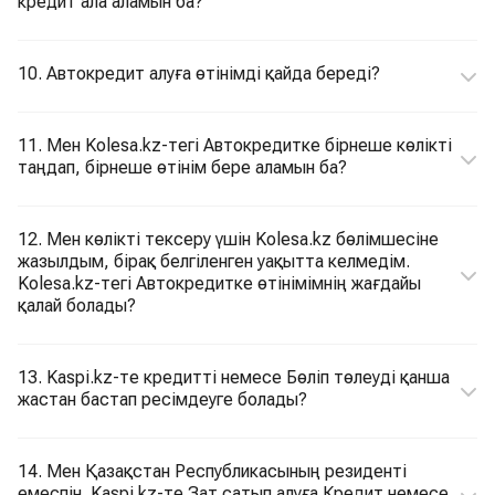
кредит ала аламын ба?
10. Автокредит алуға өтінімді қайда береді?
11. Мен Kolesa.kz-тегі Автокредитке бірнеше көлікті
таңдап, бірнеше өтінім бере аламын ба?
12. Мен көлікті тексеру үшін Kolesa.kz бөлімшесіне
жазылдым, бірақ белгіленген уақытта келмедім.
Kolesa.kz-тегі Автокредитке өтінімімнің жағдайы
қалай болады?
13. Kaspi.kz-те кредитті немесе Бөліп төлеуді қанша
жастан бастап ресімдеуге болады?
14. Мен Қазақстан Республикасының резиденті
емеспін. Kaspi.kz-те Зат сатып алуға Кредит немесе