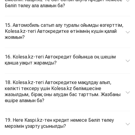
Бөліп төлеу ала аламын ба?
15. Автомобиль сатып алу туралы ойымды өзгерттім,
Kolesa.kz-тегі Автокредитке өтінімнің күшін қалай
жоямын?
16. Kolesa.kz-тегі Автокредит бойынша оң шешім
қанша уақыт жарамды?
18. Kolesa.kz-тегі Автокредитке мақұлдау алып,
көлікті тексеру үшін Kolesa.kz бөлімшесіне
жазылдым, бірақ оны алудан бас тарттым. Жазбаны
өшіре аламын ба?
19. Неге Kaspi.kz-тен кредит немесе Бөліп төлеу
мерзімін ұзарту ұсынылды?