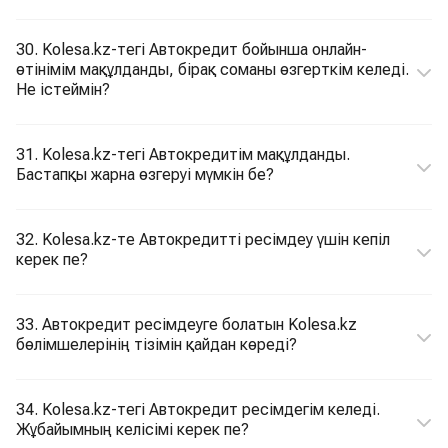
30. Kolesa.kz-тегі Автокредит бойынша онлайн-
өтінімім мақұлданды, бірақ соманы өзгерткім келеді.
Не істеймін?
31. Kolesa.kz-тегі Автокредитім мақұлданды.
Бастапқы жарна өзгеруі мүмкін бе?
32. Kolesa.kz-те Автокредитті ресімдеу үшін кепіл
керек пе?
33. Автокредит ресімдеуге болатын Kolesa.kz
бөлімшелерінің тізімін қайдан көреді?
34. Kolesa.kz-тегі Автокредит ресімдегім келеді.
Жұбайымның келісімі керек пе?