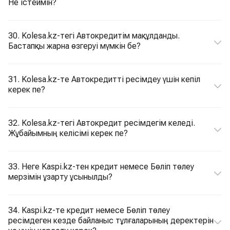
Не істеймін?
30. Kolesa.kz-тегі Автокредитім мақұлданды.
Бастапқы жарна өзгеруі мүмкін бе?
31. Kolesa.kz-те Автокредитті ресімдеу үшін кепіл
керек пе?
32. Kolesa.kz-тегі Автокредит ресімдегім келеді.
Жұбайымның келісімі керек пе?
33. Неге Kaspi.kz-тен кредит немесе Бөліп төлеу
мерзімін ұзарту ұсынылды?
34. Kaspi.kz-те кредит немесе Бөліп төлеу
ресімдеген кезде байланыс тұлғаларының деректерін