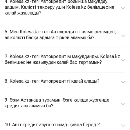
4. Kolesa.kz-тегі Автокредит бойынша мақұлдау
алдым. Көлікті тексеру үшін Kolesa.kz бөлімшесіне
қалай жазылады?
5. Мен Kolesa.kz-тегі Автокредитті өзіме ресімдеп,
ал көлікті басқа адамға тіркей аламын ба?
7. Kolesa.kz-тегі Автокредитім мақұлданды. Kolesa.kz
бөлімшесіне жазылудан қалай бас тартамын?
8. Kolesa.kz-тегі Автокредитті қалай алады?
9. Өзім Астанада тұрамын. Өзге қалада жүргенде
кредит ала аламын ба?
10. Автокредит алуға өтінімді қайда береді?