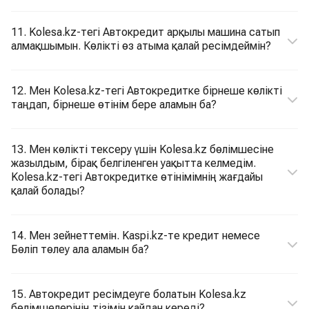
11. Kolesa.kz-тегі Автокредит арқылы машина сатып
алмақшымын. Көлікті өз атыма қалай ресімдеймін?
12. Мен Kolesa.kz-тегі Автокредитке бірнеше көлікті
таңдап, бірнеше өтінім бере аламын ба?
13. Мен көлікті тексеру үшін Kolesa.kz бөлімшесіне
жазылдым, бірақ белгіленген уақытта келмедім.
Kolesa.kz-тегі Автокредитке өтінімімнің жағдайы
қалай болады?
14. Мен зейнеттемін. Kaspi.kz-те кредит немесе
Бөліп төлеу ала аламын ба?
15. Автокредит ресімдеуге болатын Kolesa.kz
бөлімшелерінің тізімін қайдан көреді?