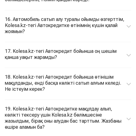
16. Автомобиль сатып алу туралы ойымды өзгерттім,
Kolesa.kz-тегі Автокредитке өтінімнің күшін қалай
жоямын?
17. Kolesa.kz-тегі Автокредит бойынша оң шешім
қанша уақыт жарамды?
18. Kolesa.kz-тегі Автокредит бойынша өтінішім
мақұлданды, енді басқа көлікті сатып алғым келеді.
Не істеуім керек?
19. Kolesa.kz-тегі Автокредитке мақұлдау алып,
көлікті тексеру үшін Kolesa.kz бөлімшесіне
жазылдым, бірақ оны алудан бас тарттым. Жазбаны
өшіре аламын ба?