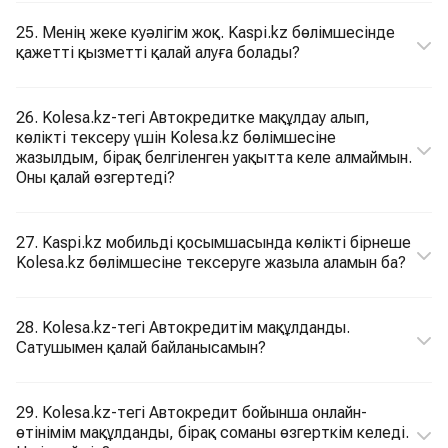
25. Менің жеке куәлігім жоқ. Kaspi.kz бөлімшесінде
қажетті қызметті қалай алуға болады?
26. Kolesa.kz-тегі Автокредитке мақұлдау алып,
көлікті тексеру үшін Kolesa.kz бөлімшесіне
жазылдым, бірақ белгіленген уақытта келе алмаймын.
Оны қалай өзгертеді?
27. Kaspi.kz мобильді қосымшасында көлікті бірнеше
Kolesa.kz бөлімшесіне тексеруге жазыла аламын ба?
28. Kolesa.kz-тегі Автокредитім мақұлданды.
Сатушымен қалай байланысамын?
29. Kolesa.kz-тегі Автокредит бойынша онлайн-
өтінімім мақұлданды, бірақ соманы өзгерткім келеді.