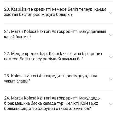
20. Kaspi.kz-те кредитті немесе Бөліп төлеуді қанша
жастан бастап ресімдеуге болады?
21. Маған Кolesa.kz-тегі Автокредитті мақұлдағанын
қалай білемін?
22. Менде кредит бар. Kaspi.kz-те тағы бір кредит
немесе Бөліп төлеу ресімдей аламын ба?
23. Kolesa.kz-тегі Автокредитті ресімдеу қанша
уақыт алады?
24. Маған Kolesa.kz-тегі Автокредитті мақұлдады,
бірақ машина басқа қалада тұр. Көлікті Kolesa.kz
бөлімшесінде тексеруден өткізе аламын ба?