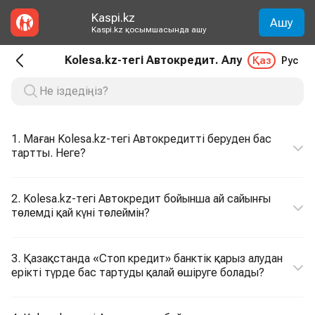
Kaspi.kz
Ашу
Kaspi.kz қосымшасында ашу
Kolesa.kz-тегі Автокредит. Алу
Қаз
Рус
1. Маған Kolesa.kz-тегі Автокредитті беруден бас
тартты. Неге?
2. Kolesa.kz-тегі Автокредит бойынша ай сайынғы
төлемді қай күні төлеймін?
3. Қазақстанда «Стоп кредит» банктік қарыз алудан
ерікті түрде бас тартуды қалай өшіруге болады?