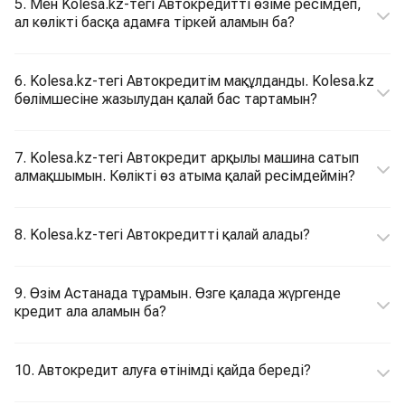
5. Мен Kolesa.kz-тегі Автокредитті өзіме ресімдеп,
ал көлікті басқа адамға тіркей аламын ба?
6. Kolesa.kz-тегі Автокредитім мақұлданды. Kolesa.kz
бөлімшесіне жазылудан қалай бас тартамын?
7. Kolesa.kz-тегі Автокредит арқылы машина сатып
алмақшымын. Көлікті өз атыма қалай ресімдеймін?
8. Kolesa.kz-тегі Автокредитті қалай алады?
9. Өзім Астанада тұрамын. Өзге қалада жүргенде
кредит ала аламын ба?
10. Автокредит алуға өтінімді қайда береді?