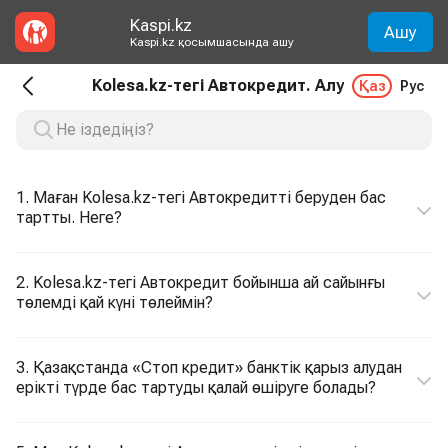
Kaspi.kz
Ашу
Kaspi.kz қосымшасында ашу
Kolesa.kz-тегі Автокредит. Алу
Қаз
Рус
1. Маған Kolesa.kz-тегі Автокредитті беруден бас
тартты. Неге?
2. Kolesa.kz-тегі Автокредит бойынша ай сайынғы
төлемді қай күні төлеймін?
3. Қазақстанда «Стоп кредит» банктік қарыз алудан
ерікті түрде бас тартуды қалай өшіруге болады?