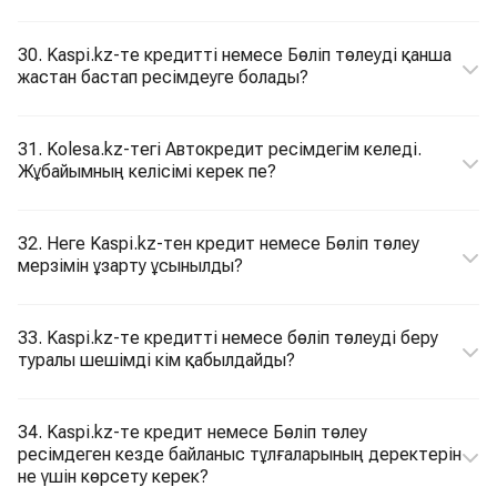
30. Kaspi.kz-те кредитті немесе Бөліп төлеуді қанша
жастан бастап ресімдеуге болады?
31. Kolesa.kz-тегі Автокредит ресімдегім келеді.
Жұбайымның келісімі керек пе?
32. Неге Kaspi.kz-тен кредит немесе Бөліп төлеу
мерзімін ұзарту ұсынылды?
33. Kaspi.kz-те кредитті немесе бөліп төлеуді беру
туралы шешімді кім қабылдайды?
34. Kaspi.kz-те кредит немесе Бөліп төлеу
ресімдеген кезде байланыс тұлғаларының деректерін
не үшін көрсету керек?