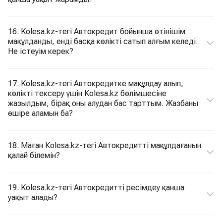
16. Kolesa.kz-тегі Автокредит бойынша өтінішім
мақұлданды, енді басқа көлікті сатып алғым келеді.
Не істеуім керек?
17. Kolesa.kz-тегі Автокредитке мақұлдау алып,
көлікті тексеру үшін Kolesa.kz бөлімшесіне
жазылдым, бірақ оны алудан бас тарттым. Жазбаны
өшіре аламын ба?
18. Маған Кolesa.kz-тегі Автокредитті мақұлдағанын
қалай білемін?
19. Kolesa.kz-тегі Автокредитті ресімдеу қанша
уақыт алады?