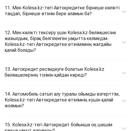
11. Мен Kolesa.kz-тегі Автокредитке бірнеше көлікті
таңдап, бірнеше өтінім бере аламын ба?
12. Мен көлікті тексеру үшін Kolesa.kz бөлімшесіне
жазылдым, бірақ белгіленген уақытта келмедім.
Kolesa.kz-тегі Автокредитке өтінімімнің жағдайы
қалай болады?
13. Автокредит ресімдеуге болатын Kolesa.kz
бөлімшелерінің тізімін қайдан көреді?
14. Автомобиль сатып алу туралы ойымды өзгерттім,
Kolesa.kz-тегі Автокредитке өтінімнің күшін қалай
жоямын?
15. Kolesa.kz-тегі Автокредит бойынша оң шешім
қанша уақыт жарамды?