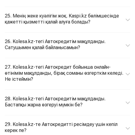
25. Менің жеке куәлігім жоқ. Kaspi.kz бөлімшесінде
қажетті қызметті қалай алуға болады?
26. Kolesa.kz-тегі Автокредитім мақұлданды.
Сатушымен қалай байланысамын?
27. Kolesa.kz-тегі Автокредит бойынша онлайн-
өтінімім мақұлданды, бірақ соманы өзгерткім келеді.
Не істеймін?
28. Kolesa.kz-тегі Автокредитім мақұлданды.
Бастапқы жарна өзгеруі мүмкін бе?
29. Kolesa.kz-те Автокредитті ресімдеу үшін кепіл
керек пе?