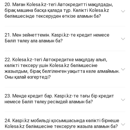
20. Маған Kolesa.kz-тегі Автокредитті мақұлдады,
бірақ машина басқа қалада тұр. Көлікті Kolesa.kz
бөлімшесінде тексеруден өткізе аламын ба?
21. Мен зейнеттемін. Kaspi.kz-те кредит немесе
Бөліп төлеу ала аламын ба?
22. Kolesa.kz-тегі Автокредитке мақұлдау алып,
көлікті тексеру үшін Kolesa.kz бөлімшесіне
жазылдым, бірақ белгіленген уақытта келе алмаймын.
Оны қалай өзгертеді?
23. Менде кредит бар. Kaspi.kz-те тағы бір кредит
немесе Бөліп төлеу ресімдей аламын ба?
24. Kaspi.kz мобильді қосымшасында көлікті бірнеше
Kolesa.kz бөлімшесіне тексеруге жазыла аламын ба?