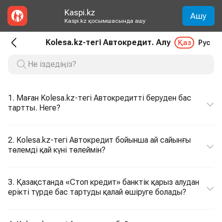
Kaspi.kz
Ашу
Kaspi.kz қосымшасында ашу
Kolesa.kz-тегі Автокредит. Алу
Қаз
Рус
1. Маған Kolesa.kz-тегі Автокредитті беруден бас
тартты. Неге?
2. Kolesa.kz-тегі Автокредит бойынша ай сайынғы
төлемді қай күні төлеймін?
3. Қазақстанда «Стоп кредит» банктік қарыз алудан
ерікті түрде бас тартуды қалай өшіруге болады?