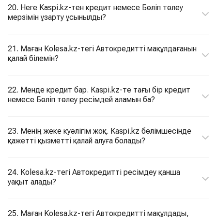
20. Неге Kaspi.kz-тен кредит немесе Бөліп төлеу
мерзімін ұзарту ұсынылды?
21. Маған Кolesa.kz-тегі Автокредитті мақұлдағанын
қалай білемін?
22. Менде кредит бар. Kaspi.kz-те тағы бір кредит
немесе Бөліп төлеу ресімдей аламын ба?
23. Менің жеке куәлігім жоқ. Kaspi.kz бөлімшесінде
қажетті қызметті қалай алуға болады?
24. Kolesa.kz-тегі Автокредитті ресімдеу қанша
уақыт алады?
25. Маған Kolesa.kz-тегі Автокредитті мақұлдады,