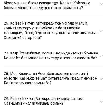
бірақ машина басқа қалада тұр. Көлікті Kolesa.kz
бөлімшесінде тексеруден өткізе аламын ба?
26. Kolesa.kz-тегі Автокредитке мақұлдау алып,
көлікті тексеру үшін Kolesa.kz бөлімшесіне
жазылдым, бірақ белгіленген уақытта келе алмаймын.
Оны қалай өзгертеді?
27. Kaspi.kz мобильді қосымшасында көлікті бірнеше
Kolesa.kz бөлімшесіне тексеруге жазыла аламын ба?
28. Мен Қазақстан Республикасының резиденті
емеспін. Kaspi.kz-те Зат сатып алуға Кредит немесе
Бөліп төлеу ала аламын ба?
29. Kolesa.kz-тегі Автокредитім мақұлданды.
Сатушымен қалай байланысамын?