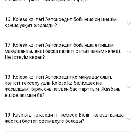
16. Kolesa.kz-тегі Автокредит бойынша оң шешім
қанша уақыт жарамды?
17. Kolesa.kz-тегі Автокредит бойынша өтінішім
мақұлданды, енді басқа көлікті сатып алғым келеді.
Не істеуім керек?
18. Kolesa.kz-тегі Автокредитке мақұлдау алып,
көлікті тексеру үшін Kolesa.kz бөлімшесіне
жазылдым, бірақ оны алудан бас тарттым. Жазбаны
өшіре аламын ба?
19. Kaspi.kz-те кредитті немесе Бөліп төлеуді қанша
жастан бастап ресімдеуге болады?