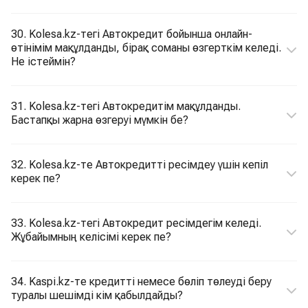
30. Kolesa.kz-тегі Автокредит бойынша онлайн-
өтінімім мақұлданды, бірақ соманы өзгерткім келеді.
Не істеймін?
31. Kolesa.kz-тегі Автокредитім мақұлданды.
Бастапқы жарна өзгеруі мүмкін бе?
32. Kolesa.kz-те Автокредитті ресімдеу үшін кепіл
керек пе?
33. Kolesa.kz-тегі Автокредит ресімдегім келеді.
Жұбайымның келісімі керек пе?
34. Kaspi.kz-те кредитті немесе бөліп төлеуді беру
туралы шешімді кім қабылдайды?