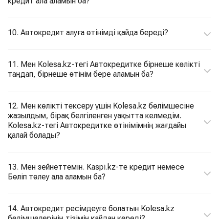
кредит ала аламын ба?
10. Автокредит алуға өтінімді қайда береді?
11. Мен Kolesa.kz-тегі Автокредитке бірнеше көлікті
таңдап, бірнеше өтінім бере аламын ба?
12. Мен көлікті тексеру үшін Kolesa.kz бөлімшесіне
жазылдым, бірақ белгіленген уақытта келмедім.
Kolesa.kz-тегі Автокредитке өтінімімнің жағдайы
қалай болады?
13. Мен зейнеттемін. Kaspi.kz-те кредит немесе
Бөліп төлеу ала аламын ба?
14. Автокредит ресімдеуге болатын Kolesa.kz
бөлімшелерінің тізімін қайдан көреді?