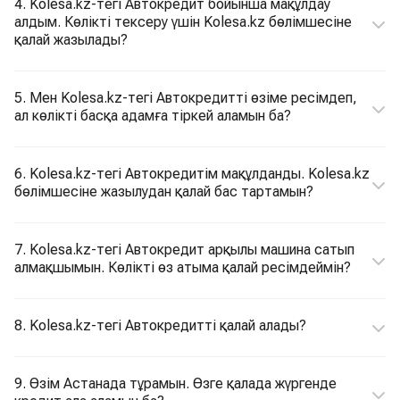
4. Kolesa.kz-тегі Автокредит бойынша мақұлдау
алдым. Көлікті тексеру үшін Kolesa.kz бөлімшесіне
қалай жазылады?
5. Мен Kolesa.kz-тегі Автокредитті өзіме ресімдеп,
ал көлікті басқа адамға тіркей аламын ба?
6. Kolesa.kz-тегі Автокредитім мақұлданды. Kolesa.kz
бөлімшесіне жазылудан қалай бас тартамын?
7. Kolesa.kz-тегі Автокредит арқылы машина сатып
алмақшымын. Көлікті өз атыма қалай ресімдеймін?
8. Kolesa.kz-тегі Автокредитті қалай алады?
9. Өзім Астанада тұрамын. Өзге қалада жүргенде