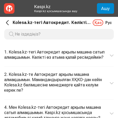
Kaspi.kz
Ашу
Kaspi.kz қосымшасында ашу
Kolesa.kz-тегі Автокредит. Көлікті қайта ресімдеу
Қаз
Рус
1. Kolesa.kz-тегі Автокредит арқылы машина сатып
алмақшымын. Көлікті өз атыма қалай ресімдеймін?
2. Kolesa.kz-те Автокредит арқылы машина
алмақшымын. Мамандандырылған ХҚКО-дан кейін
Kolesa.kz бөлімшесіне менеджерге қайта келуім
керек пе?
4. Мен Kolesa.kz-тегі Автокредит арқылы машина
сатып алмақшымын. Kaspi.kz қосымшасында
автомобильді қалай тіркеуге және кепілге қояды?