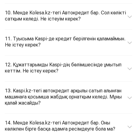
10. Менде Kolesa.kz-тегі Автокредит бар. Сол көлікті
сатқым келеді. Не істеуім керек?
11. Туысыма Kaspi-де кредит берілгенін қаламаймын.
Не істеу керек?
12. Құжаттарымды Kaspi-дің бөлімшесінде ұмытып
кеттім. Не істеу керек?
13. Kaspi.kz-тегі автокредит арқылы сатып алынған
машинаға қосымша жабдық орнатқым келеді. Мұны
қалай жасайды?
14. Менде Kolesa.kz-тегі Автокредит бар. Оны
көлікпен бірге басқа адамға ресімдеуге бола ма?