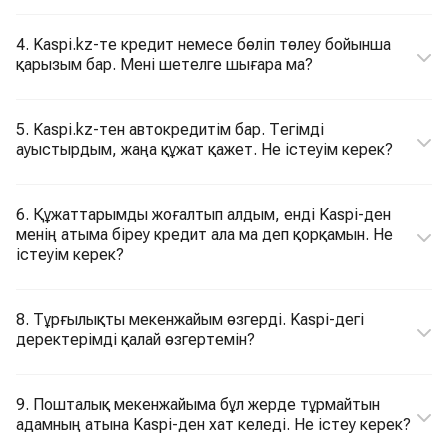
4. Kaspi.kz-те кредит немесе бөліп төлеу бойынша
қарызым бар. Мені шетелге шығара ма?
5. Kaspi.kz-тен автокредитім бар. Тегімді
ауыстырдым, жаңа құжат қажет. Не істеуім керек?
6. Құжаттарымды жоғалтып алдым, енді Kaspi-ден
менің атыма біреу кредит ала ма деп қорқамын. Не
істеуім керек?
8. Тұрғылықты мекенжайым өзгерді. Kaspi-дегі
деректерімді қалай өзгертемін?
9. Пошталық мекенжайыма бұл жерде тұрмайтын
адамның атына Kaspi-ден хат келеді. Не істеу керек?