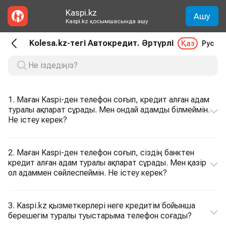
Kaspi.kz
Ашу
Kaspi.kz қосымшасында ашу
Kolesa.kz-тегі Автокредит. Әртүрлі
Қаз
Рус
1. Маған Kaspi-ден телефон соғып, кредит алған адам
туралы ақпарат сұрады. Мен ондай адамды білмеймін.
Не істеу керек?
2. Маған Kaspi-ден телефон соғып, сіздің банктен
кредит алған адам туралы ақпарат сұрады. Мен қазір
ол адаммен сөйлеспеймін. Не істеу керек?
3. Kaspi.kz қызметкерлері неге кредитім бойынша
берешегім туралы туыстарыма телефон соғады?