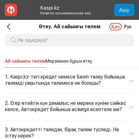
Kaspi.kz
Ашу
Kaspi.kz қосымшасында ашу
Өтеу. Ай сайынғы төлем
Қаз
Рус
Ай сайынғы төлем
Мерзімінен бұрын өтеу
1. Kaspi.kz-тегі кредит немесе Бөліп төлеу бойынша
төлемді уақытында төлемесе не болады?
2. Егер өтейтін күн демалыс не мереке күніне сәйкес
келсе, Автокредит бойынша өсімпұл есептеле ме?
3. Автокредитті төледім, бірақ төлем түспеді. Не
істеу керек?