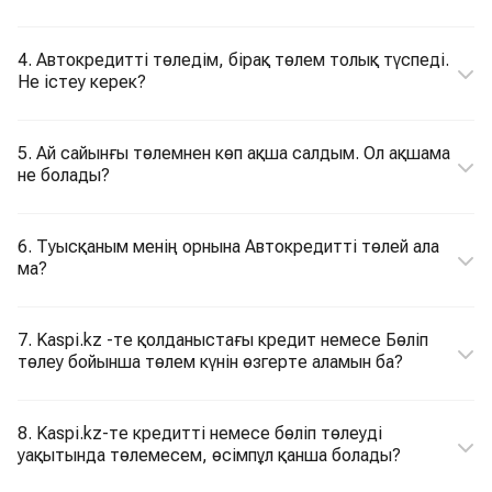
4. Автокредитті төледім, бірақ төлем толық түспеді.
Не істеу керек?
5. Ай сайынғы төлемнен көп ақша салдым. Ол ақшама
не болады?
6. Туысқаным менің орнына Автокредитті төлей ала
ма?
7. Kaspi.kz -те қолданыстағы кредит немесе Бөліп
төлеу бойынша төлем күнін өзгерте аламын ба?
8. Kaspi.kz-те кредитті немесе бөліп төлеуді
уақытында төлемесем, өсімпұл қанша болады?