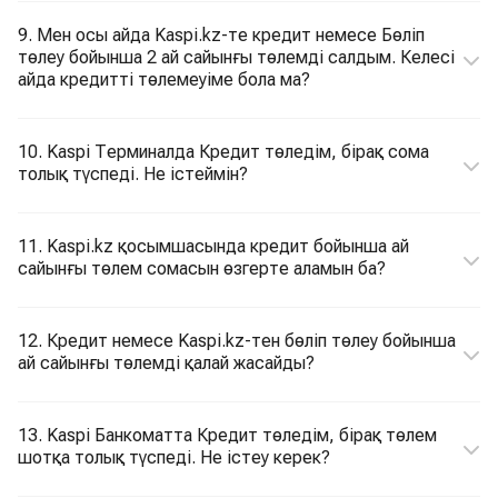
9. Мен осы айда Kaspi.kz-те кредит немесе Бөліп
төлеу бойынша 2 ай сайынғы төлемді салдым. Келесі
айда кредитті төлемеуіме бола ма?
10. Kaspi Терминалда Кредит төледім, бірақ сома
толық түспеді. Не істеймін?
11. Kaspi.kz қосымшасында кредит бойынша ай
сайынғы төлем сомасын өзгерте аламын ба?
12. Кредит немесе Kaspi.kz-тен бөліп төлеу бойынша
ай сайынғы төлемді қалай жасайды?
13. Kaspi Банкоматта Кредит төледім, бірақ төлем
шотқа толық түспеді. Не істеу керек?