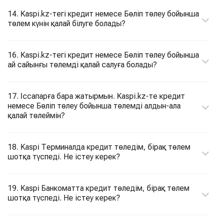
14. Kaspi.kz-тегі кредит немесе Бөліп төлеу бойынша
төлем күнін қалай білуге болады?
16. Kaspi.kz-тегі кредит немесе Бөліп төлеу бойынша
ай сайынғы төлемді қалай салуға болады?
17. Іссапарға бара жатырмын. Kaspi.kz-те кредит
немесе Бөліп төлеу бойынша төлемді алдын-ала
қалай төлеймін?
18. Kaspi Терминалда кредит төледім, бірақ төлем
шотқа түспеді. Не істеу керек?
19. Kaspi Банкоматта кредит төледім, бірақ төлем
шотқа түспеді. Не істеу керек?