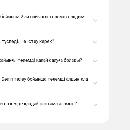
у бойынша 2 ай сайынғы төлемді салдым.
 түспеді. Не істеу керек?
 сайынғы төлемді қалай салуға болады?
е Бөліп төлеу бойынша төлемді алдын-ала
 Kaspi Терминалда төлеген кезде қандай растама аламын?