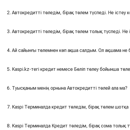
2. Автокредитті төледім, бірақ төлем түспеді. Не істеу 
3. Автокредитті төледім, бірақ төлем толық түспеді. Не 
4. Ай сайынғы төлемнен көп ақша салдым. Ол ақшама не
5. Kaspi.kz-тегі кредит немесе Бөліп төлеу бойынша тө
6. Туысқаным менің орнына Автокредитті төлей ала ма?
7. Kaspi Терминалда кредит төледім, бірақ төлем шотқа 
8. Kaspi Терминалда Кредит төледім, бірақ сома толық т