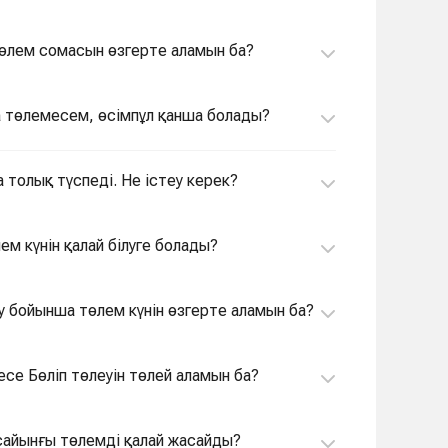
төлем сомасын өзгерте аламын ба?
да төлемесем, өсімпұл қанша болады?
 толық түспеді. Не істеу керек?
ем күнін қалай білуге болады?
14. Kaspi.kz -те қолданыстағы кредит немесе Бөліп төлеу бойынша төлем күнін өзгерте аламын ба?
се Бөліп төлеуін төлей аламын ба?
 сайынғы төлемді қалай жасайды?