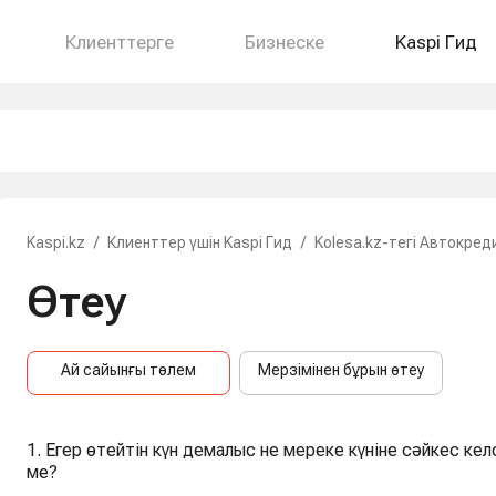
Клиенттерге
Бизнеске
Kaspi Гид
Kaspi.kz
/
Клиенттер үшін Kaspi Гид
/
Kolesa.kz-тегі Автокред
Өтеу
Ай сайынғы төлем
Мерзімінен бұрын өтеу
1. Егер өтейтін күн демалыс не мереке күніне сәйкес к
ме?