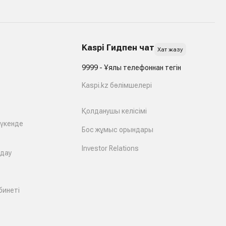
Kaspi Гидпен чат
Хат жазу
9999 - Ұялы телефоннан тегін
Kaspi.kz бөлімшелері
Қолданушы келісімі
дүкенде
Бос жұмыс орындары
Investor Relations
лдау
бинеті