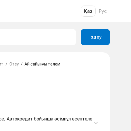
Қаз
Рус
Іздеу
ит
/
Өтеу
/
Ай сайынғы төлем
елсе, Автокредит бойынша өсімпұл есептеле