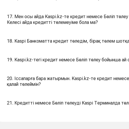
17. Мен осы айда Kaspi.kz-те кредит немесе Бөліп төле
Келесі айда кредитті төлемеуіме бола ма?
18. Kaspi Банкоматта кредит төледім, бірақ төлем шотқа
19. Kaspi.kz-тегі кредит немесе Бөліп төлеу бойынша ай
20. Іссапарға бара жатырмын. Kaspi.kz-те кредит немес
қалай төлеймін?
21. Кредитті немесе Бөліп төлеуді