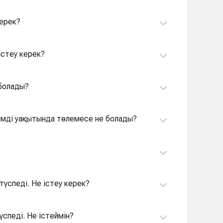
керек?
істеу керек?
 болады?
лемді уақытында төлемесе не болады?
түспеді. Не істеу керек?
үспеді. Не істеймін?