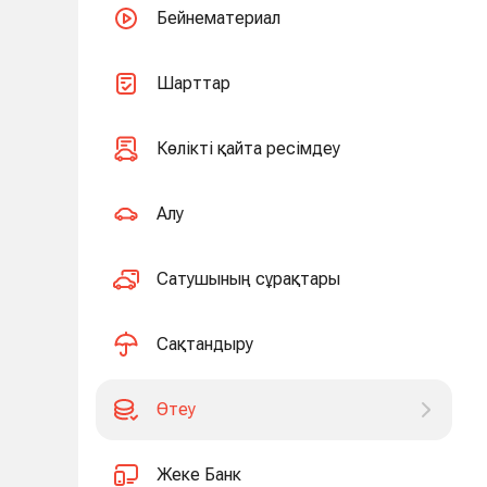
Бейнематериал
Шарттар
Көлікті қайта ресімдеу
Алу
Сатушының сұрақтары
Сақтандыру
Өтеу
Жеке Банк