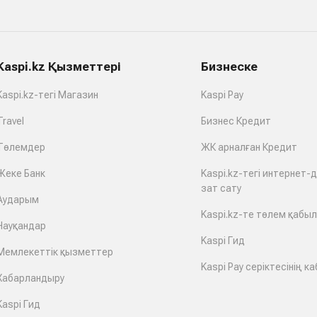
Kaspi.kz Қызметтері
Бизнеске
Kaspi.kz-тегі Магазин
Kaspi Pay
Travel
Бизнес Кредит
Төлемдер
ЖК арналған Кредит
Жеке Банк
Kaspi.kz-тегі интернет-
зат сату
Аударым
Kaspi.kz-те төлем қабы
Науқандар
Kaspi Гид
Мемлекеттік қызметтер
Kaspi Pay серіктесінің ка
Хабарландыру
Kaspi Гид