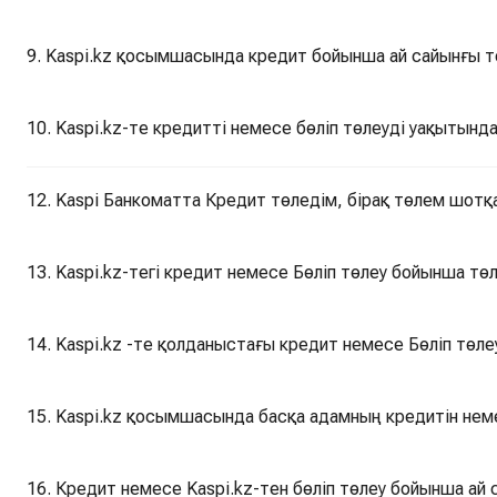
9. Kaspi.kz қосымшасында кредит бойынша ай сайынғы 
10. Kaspi.kz-те кредитті немесе бөліп төлеуді уақытын
12. Kaspi Банкоматта Кредит төледім, бірақ төлем шотқа
13. Kaspi.kz-тегі кредит немесе Бөліп төлеу бойынша төл
15. Kaspi.kz қосымшасында басқа адамның кредитін неме
16. Кредит немесе Kaspi.kz-тен бөліп төлеу бойынша ай