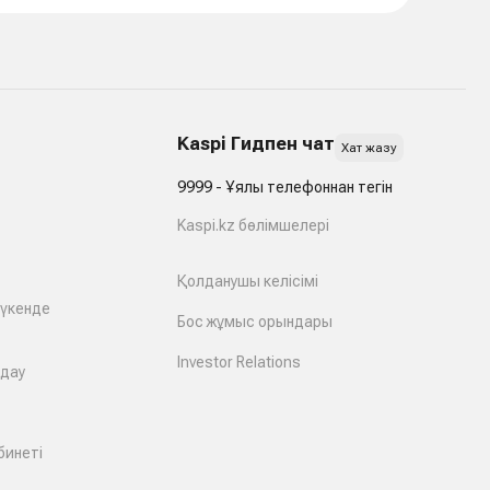
Kaspi Гидпен чат
Хат жазу
9999 - Ұялы телефоннан тегін
Kaspi.kz бөлімшелері
Қолданушы келісімі
дүкенде
Бос жұмыс орындары
Investor Relations
лдау
бинеті