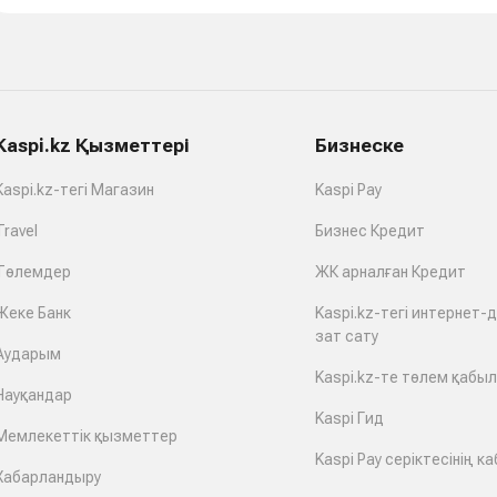
Kaspi.kz Қызметтері
Бизнеске
Kaspi.kz-тегі Магазин
Kaspi Pay
Travel
Бизнес Кредит
Төлемдер
ЖК арналған Кредит
Жеке Банк
Kaspi.kz-тегі интернет-
зат сату
Аударым
Kaspi.kz-те төлем қабы
Науқандар
Kaspi Гид
Мемлекеттік қызметтер
Kaspi Pay серіктесінің ка
Хабарландыру