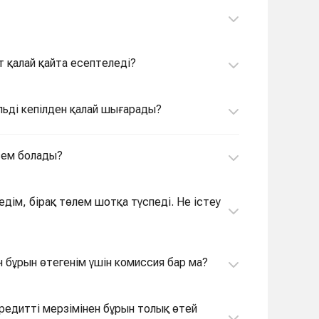
т қалай қайта есептеледі?
льді кепілден қалай шығарады?
лсем болады?
едім, бірақ төлем шотқа түспеді. Не істеу
ен бұрын өтегенім үшін комиссия бар ма?