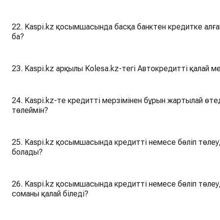
22. Kaspi.kz қосымшасында басқа банктен кредитке алғ
ба?
23. Kaspi.kz арқылы Kolesa.kz-тегі Автокредитті қалай м
24. Kaspi.kz-те кредитті мерзімінен бұрын жартылай өте
төлеймін?
25. Kaspi.kz қосымшасында кредитті немесе бөліп төлеу
болады?
26. Kaspi.kz қосымшасында кредитті немесе бөліп төлеу
соманы қалай біледі?