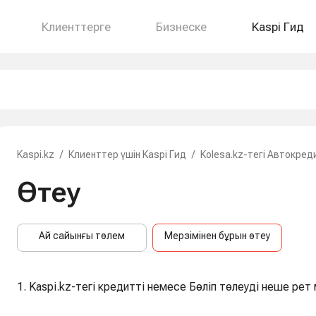
Клиенттерге
Бизнеске
Kaspi Гид
Kaspi.kz
/
Клиенттер үшін Kaspi Гид
/
Kolesa.kz-тегі Автокред
Өтеу
Ай сайынғы төлем
Мерзімінен бұрын өтеу
1. Kaspi.kz-тегі кредитті немесе Бөліп төлеуді неше ре