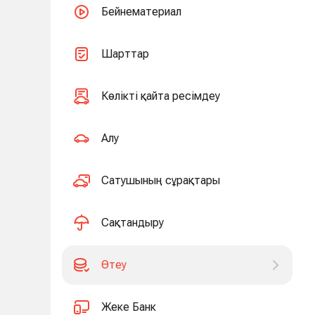
Бейнематериал
Шарттар
Көлікті қайта ресімдеу
Алу
Сатушының сұрақтары
Сақтандыру
Өтеу
Жеке Банк