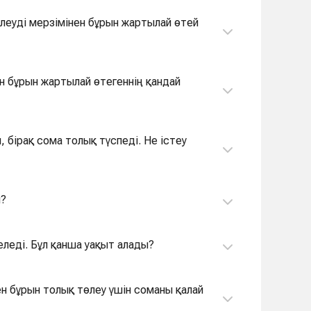
н бұрын жартылай өтегеннің қандай
 бірақ сома толық түспеді. Не істеу
н?
еледі. Бұл қанша уақыт алады?
еу үшін соманы қалай