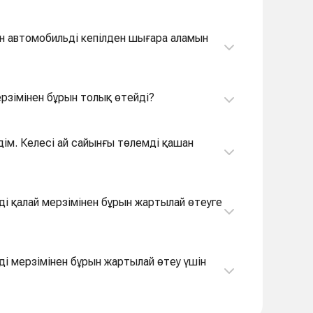
ан автомобильді кепілден шығара аламын
ерзімінен бұрын толық өтейді?
дім. Келесі ай сайынғы төлемді қашан
ді қалай мерзімінен бұрын жартылай өтеуге
ді мерзімінен бұрын жартылай өтеу үшін