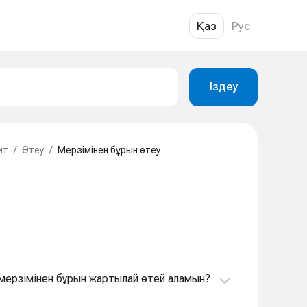
Қаз
Рус
Іздеу
ит
/
Өтеу
/
Мерзімінен бұрын өтеу
т мерзімінен бұрын жартылай өтей аламын?