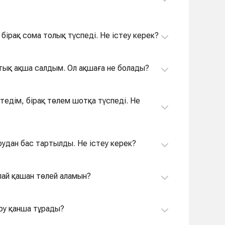
бірақ сома толық түспеді. Не істеу керек?
ртық ақша салдым. Ол ақшаға не болады?
тедім, бірақ төлем шотқа түспеді. Не
рудан бас тартылды. Не істеу керек?
лай қашан төлей аламын?
ру қанша тұрады?