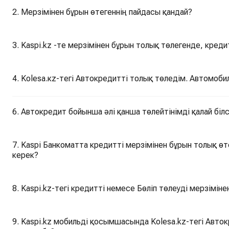
2. Мерзімінен бұрын өтегеннің пайдасы қандай?
3. Kaspi.kz -те мерзімінен бұрын толық төлегенде, креди
4. Kolesa.кz-тегі Автокредитті толық төледім. Автомоби
6. Автокредит бойынша әлі қанша төлейтінімді қалай бі
7. Kaspi Банкоматта кредитті мерзімінен бұрын толық өт
керек?
8. Kaspi.kz-тегі кредитті немесе Бөліп төлеуді мерзімін
9. Kaspi.kz мобильді қосымшасында Kolesa.kz-тегі Автокредитті мерзімінен бұрын толық өтей