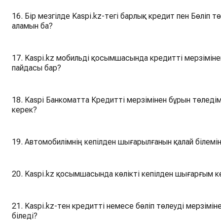
16. Бір мезгілде Kaspi.kz-тегі барлық кредит пен Бөліп төлеуді мерзімінен бұрын жартылай өтей
аламын ба?
17. Kaspi.kz мобильді қосымшасында кредитті мерзіміне
пайдасы бар?
18. Kaspi Банкоматта Кредитті мерзімінен бұрын төледім,
керек?
19. Автомобилімнің кепілден шығарылғанын қалай білемі
20. Kaspi.kz қосымшасында көлікті кепілден шығарғым к
21. Kaspi.kz-тен кредитті немесе бөліп төлеуді мерзімінен бұрын толық төл
біледі?