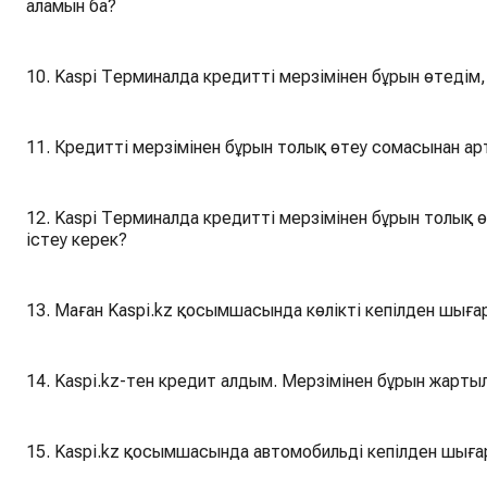
аламын ба?
10. Kaspi Терминалда кредитті мерзімінен бұрын өтедім, 
11. Кредитті мерзімінен бұрын толық өтеу сомасынан а
12. Kaspi Терминалда кредитті мерзімінен бұрын толық ө
істеу керек?
13. Маған Kaspi.kz қосымшасында көлікті кепілден шыға
14. Kaspi.kz-тен кредит алдым. Мерзімінен бұрын жарты
15. Kaspi.kz қосымшасында автомобильді кепілден шыға