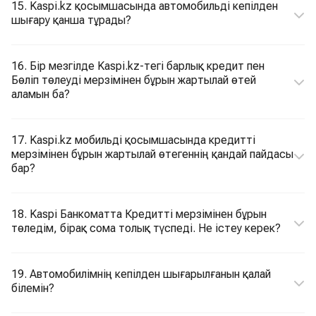
15. Kaspi.kz қосымшасында автомобильді кепілден
шығару қанша тұрады?
16. Бір мезгілде Kaspi.kz-тегі барлық кредит пен
Бөліп төлеуді мерзімінен бұрын жартылай өтей
аламын ба?
17. Kaspi.kz мобильді қосымшасында кредитті
мерзімінен бұрын жартылай өтегеннің қандай пайдасы
бар?
18. Kaspi Банкоматта Кредитті мерзімінен бұрын
төледім, бірақ сома толық түспеді. Не істеу керек?
19. Автомобилімнің кепілден шығарылғанын қалай
білемін?