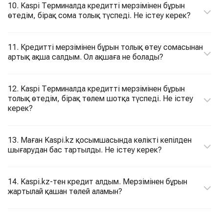
10. Kaspi Терминалда кредитті мерзімінен бұрын
өтедім, бірақ сома толық түспеді. Не істеу керек?
11. Кредитті мерзімінен бұрын толық өтеу сомасынан
артық ақша салдым. Ол ақшаға не болады?
12. Kaspi Терминалда кредитті мерзімінен бұрын
толық өтедім, бірақ төлем шотқа түспеді. Не істеу
керек?
13. Маған Kaspi.kz қосымшасында көлікті кепілден
шығарудан бас тартылды. Не істеу керек?
14. Kaspi.kz-тен кредит алдым. Мерзімінен бұрын
жартылай қашан төлей аламын?