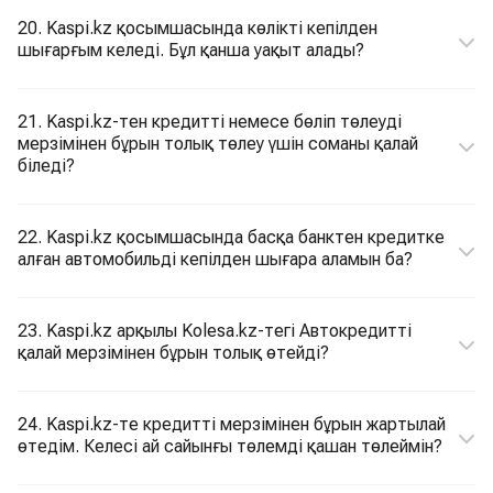
20. Kaspi.kz қосымшасында көлікті кепілден
шығарғым келеді. Бұл қанша уақыт алады?
21. Kaspi.kz-тен кредитті немесе бөліп төлеуді
мерзімінен бұрын толық төлеу үшін соманы қалай
біледі?
22. Kaspi.kz қосымшасында басқа банктен кредитке
алған автомобильді кепілден шығара аламын ба?
23. Kaspi.kz арқылы Kolesa.kz-тегі Автокредитті
қалай мерзімінен бұрын толық өтейді?
24. Kaspi.kz-те кредитті мерзімінен бұрын жартылай
өтедім. Келесі ай сайынғы төлемді қашан төлеймін?