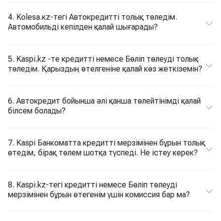
4. Kolesa.кz-тегі Автокредитті толық төледім.
Автомобильді кепілден қалай шығарады?
5. Kaspi.kz -те кредитті немесе Бөліп төлеуді толық
төледім. Қарыздың өтелгеніне қалай көз жеткіземін?
6. Автокредит бойынша әлі қанша төлейтінімді қалай
білсем болады?
7. Kaspi Банкоматта кредитті мерзімінен бұрын толық
өтедім, бірақ төлем шотқа түспеді. Не істеу керек?
8. Kaspi.kz-тегі кредитті немесе Бөліп төлеуді
мерзімінен бұрын өтегенім үшін комиссия бар ма?