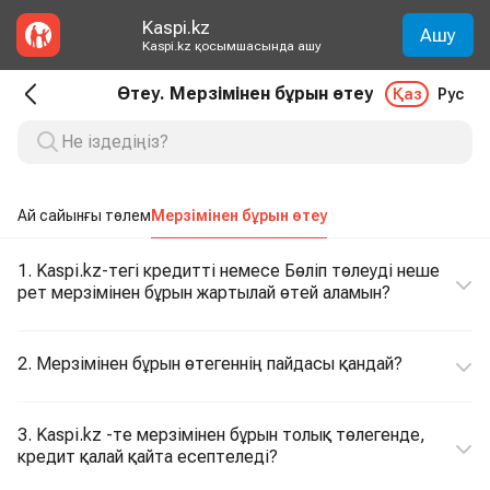
Kaspi.kz
Ашу
Kaspi.kz қосымшасында ашу
Өтеу. Мерзімінен бұрын өтеу
Қаз
Рус
Ай сайынғы төлем
Мерзімінен бұрын өтеу
1. Kaspi.kz-тегі кредитті немесе Бөліп төлеуді неше
рет мерзімінен бұрын жартылай өтей аламын?
2. Мерзімінен бұрын өтегеннің пайдасы қандай?
3. Kaspi.kz -те мерзімінен бұрын толық төлегенде,
кредит қалай қайта есептеледі?