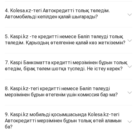
4. Kolesa.кz-тегі Автокредитті толық төледім.
Автомобильді кепілден қалай шығарады?
5. Kaspi.kz -те кредитті немесе Бөліп төлеуді толық
төледім. Қарыздың өтелгеніне қалай көз жеткіземін?
7. Kaspi Банкоматта кредитті мерзімінен бұрын толық
өтедім, бірақ төлем шотқа түспеді. Не істеу керек?
8. Kaspi.kz-тегі кредитті немесе Бөліп төлеуді
мерзімінен бұрын өтегенім үшін комиссия бар ма?
9. Kaspi.kz мобильді қосымшасында Kolesa.kz-тегі
Автокредитті мерзімінен бұрын толық өтей аламын
ба?