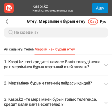
Kaspi.kz
Ашу
Kaspi.kz қосымшасында ашу
Өтеу. Мерзімінен бұрын өтеу
Қаз
Рус
Ай сайынғы төлем
Мерзімінен бұрын өтеу
1. Kaspi.kz-тегі кредитті немесе Бөліп төлеуді неше
рет мерзімінен бұрын жартылай өтей аламын?
2. Мерзімінен бұрын өтегеннің пайдасы қандай?
3. Kaspi.kz -те мерзімінен бұрын толық төлегенде,
кредит қалай қайта есептеледі?