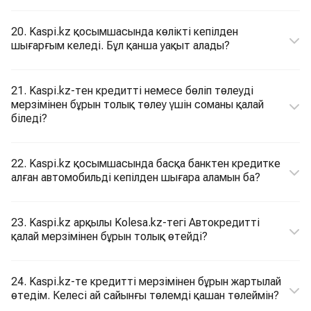
20. Kaspi.kz қосымшасында көлікті кепілден
шығарғым келеді. Бұл қанша уақыт алады?
21. Kaspi.kz-тен кредитті немесе бөліп төлеуді
мерзімінен бұрын толық төлеу үшін соманы қалай
біледі?
22. Kaspi.kz қосымшасында басқа банктен кредитке
алған автомобильді кепілден шығара аламын ба?
23. Kaspi.kz арқылы Kolesa.kz-тегі Автокредитті
қалай мерзімінен бұрын толық өтейді?
24. Kaspi.kz-те кредитті мерзімінен бұрын жартылай
өтедім. Келесі ай сайынғы төлемді қашан төлеймін?