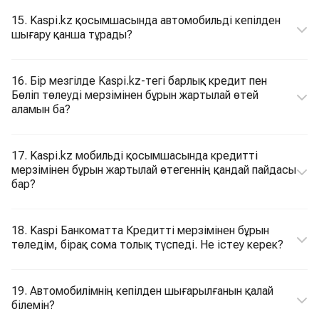
15. Kaspi.kz қосымшасында автомобильді кепілден
шығару қанша тұрады?
16. Бір мезгілде Kaspi.kz-тегі барлық кредит пен
Бөліп төлеуді мерзімінен бұрын жартылай өтей
аламын ба?
17. Kaspi.kz мобильді қосымшасында кредитті
мерзімінен бұрын жартылай өтегеннің қандай пайдасы
бар?
18. Kaspi Банкоматта Кредитті мерзімінен бұрын
төледім, бірақ сома толық түспеді. Не істеу керек?
19. Автомобилімнің кепілден шығарылғанын қалай
білемін?