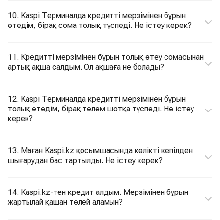
10. Kaspi Терминалда кредитті мерзімінен бұрын
өтедім, бірақ сома толық түспеді. Не істеу керек?
11. Кредитті мерзімінен бұрын толық өтеу сомасынан
артық ақша салдым. Ол ақшаға не болады?
12. Kaspi Терминалда кредитті мерзімінен бұрын
толық өтедім, бірақ төлем шотқа түспеді. Не істеу
керек?
13. Маған Kaspi.kz қосымшасында көлікті кепілден
шығарудан бас тартылды. Не істеу керек?
14. Kaspi.kz-тен кредит алдым. Мерзімінен бұрын
жартылай қашан төлей аламын?