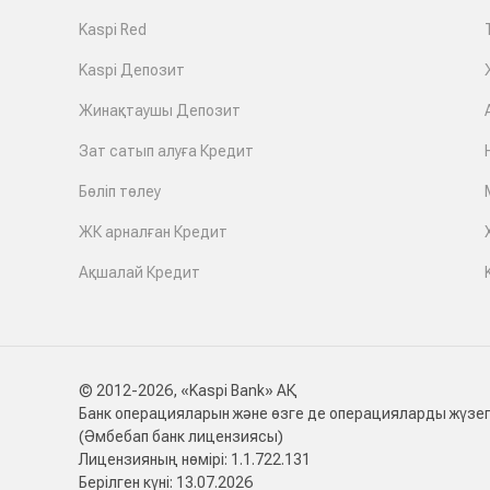
Kaspi Red
Kaspi Депозит
Жинақтаушы Депозит
Зат сатып алуға Кредит
Бөліп төлеу
ЖК арналған Кредит
Ақшалай Кредит
© 2012-2026, «Kaspi Bank» АҚ
Банк операцияларын және өзге де операцияларды жүзег
(Әмбебап банк лицензиясы)
Лицензияның нөмірі: 1.1.722.131
Берілген күні: 13.07.2026