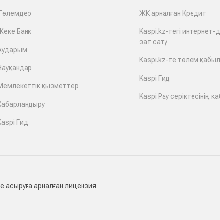
Төлемдер
ЖК арналған Кредит
Жеке Банк
Kaspi.kz-тегі интернет-
зат сату
Аударым
Kaspi.kz-те төлем қабы
Науқандар
Kaspi Гид
Мемлекеттік қызметтер
Kaspi Pay серіктесінің ка
Хабарландыру
Kaspi Гид
е асыруға арналған
лицензия