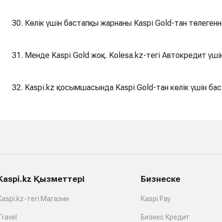
30. Көлік үшін бастапқы жарнаны Kaspi Gold-тан төлеген
31. Менде Kaspi Gold жоқ. Kolesa.kz-тегі Автокредит үш
32. Kaspi.kz қосымшасында Kaspi Gold-тан көлік үшін б
Kaspi.kz Қызметтері
Бизнеске
Kaspi.kz-тегі Магазин
Kaspi Pay
Travel
Бизнес Кредит