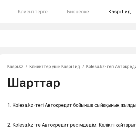
Клиенттерге
Бизнеске
Kaspi Гид
Kaspi.kz
/
Клиенттер үшін Kaspi Гид
/
Kolesa.kz-тегі Автокред
Шарттар
1. Kolesa.kz-тегі Автокредит бойынша сыйақының жылды
2. Kolesa.kz-те Автокредит ресімдедім. Көлікті қайтары