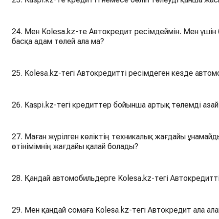
24. Мен Kolesa.kz-те Автокредит ресімдеймін. Мен үші
басқа адам төлей ала ма?
25. Kolesa.kz-тегі Автокредитті ресімдеген кезде автом
26. Kaspi.kz-тегі кредиттер бойынша артық төлемді аза
27. Маған жүрілген көліктің техникалық жағдайы ұнамайд
өтінімімнің жағдайы қалай болады?
28. Қандай автомобильдерге Kolesa.kz-тегі Автокредитт
29. Мен қандай сомаға Kolesa.kz-тегі Автокредит ала ал