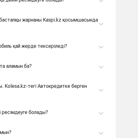
н бастапқы жарнаны Kaspi.kz қосымшасында
обиль қай жерде тексеріледі?
йта аламын ба?
ы. Kolesa.kz-тегі Автокредитке берген
і ресімдеуге болады?
амын?