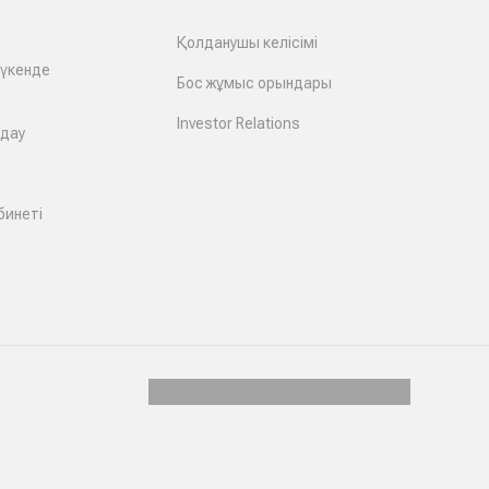
Қолданушы келісімі
дүкенде
Бос жұмыс орындары
Investor Relations
лдау
бинеті