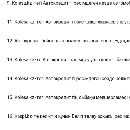
9. Kolesa.kz-тегі Автокредитті ресімдеген кезде автомо
11. Kolesa.kz-тегі Автокредитті бастапқы жарнасыз алуғ
12. Автокредит бойынша шамамен алынған есептеуді қа
13. Kolesa.kz-те Автокредит рәсімдеу үшін көлікті баға
14. Kolesa.kz-тегі Автокредитті ресімдеген кезде көлі
15. Kolesa.kz-тегі Автокредиттің сыйақы мөлшерлемесі 
16. Kaspi.kz-те көліктің құнын Бөліп төлеу арқылы ресім