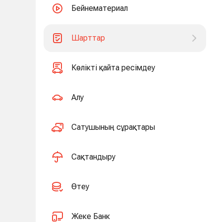
Бейнематериал
Шарттар
Көлікті қайта ресімдеу
Алу
Сатушының сұрақтары
Сақтандыру
Өтеу
Жеке Банк