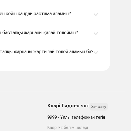
нен кейін қандай растама аламын?
ін бастапқы жарнаны қалай төлеймін?
астапқы жарнаны жартылай төлей аламын ба?
Kaspi Гидпен чат
Хат жазу
9999 - Ұялы телефоннан тегін
Kaspi.kz бөлімшелері