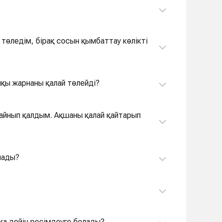
төледім, бірақ сосын қымбаттау көлікті
пқы жарнаны қалай төлейді?
н айнып қалдым. Ақшаны қалай қайтарып
лады?
сқа дейін ресімдеуге болады?