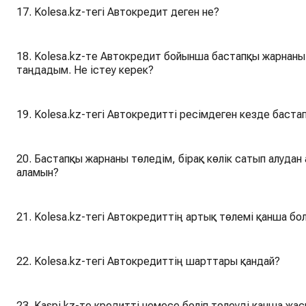
17. Kolesa.kz-тегі Автокредит деген не?
18. Kolesa.kz-те Автокредит бойынша бастапқы жарнаны 
таңдадым. Не істеу керек?
19. Kolesa.kz-тегі Автокредитті ресімдеген кезде баста
20. Бастапқы жарнаны төледім, бірақ көлік сатып алуда
аламын?
21. Kolesa.kz-тегі Автокредиттің артық төлемі қанша бо
22. Kolesa.kz-тегі Автокредиттің шарттары қандай?
23. Kaspi.kz-те кредитті немесе бөліп төлеуді қанша жа