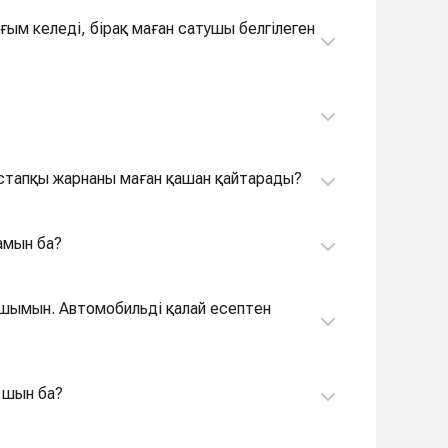
астапқы жарнаны маған қашан қайтарады?
ламын ба?
қшымын. Автомобильді қалай есептен
л шын ба?