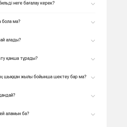
бильді неге бағалау керек?
а бола ма?
лай алады?
лату қанша тұрады?
ктің шыққан жылы бойынша шектеу бар ма?
қандай?
дей аламын ба?