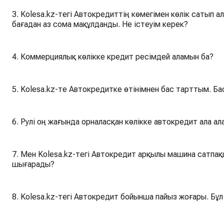
3. Kolesa.kz-тегі Автокредиттің көмегімен көлік сатып алғым келеді, бірақ маған сатушы белгілеген
бағадан аз сома мақұлданды. Не істеуім керек?
4. Коммерциялық көлікке кредит ресімдей аламын ба?
5. Kolesa.kz-те Автокредитке өтінімнен бас тарттым. Б
6. Рулі оң жағында орналасқан көлікке автокредит ала а
7. Мен Kolesa.kz-тегі Автокредит арқылы машина сатпа
шығарады?
8. Kolesa.kz-тегі Автокредит бойынша пайыз жоғары. Бұ