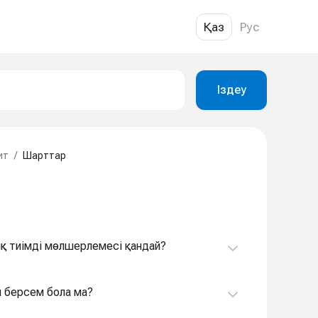
Қаз
Рус
Іздеу
ит
/
Шарттар
қ тиімді мөлшерлемесі қандай?
п берсем бола ма?