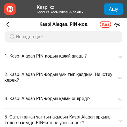
Kaspi.kz
Ашу
Kaspi.kz қосымшасында ашу
Kaspi Alaqan. PIN-код
Қаз
Рус
1. Kaspi Alaqan PIN-кодын қалай алады?
2. Kaspi Alaqan PIN-кодын ұмытып қалдым. Не істеу
керек?
4. Kaspi Alaqan PIN-кодын қалай өшіреді?
5. Сатып алған заттың ақысын Kaspi Alaqan арқылы
төлеген кезде PIN-код не үшін керек?