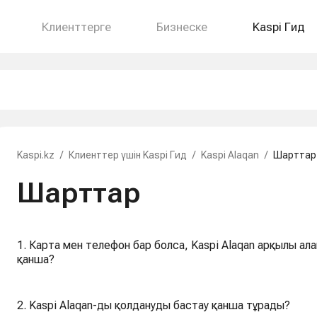
Клиенттерге
Бизнеске
Kaspi Гид
Kaspi.kz
/
Клиенттер үшін Kaspi Гид
/
Kaspi Alaqan
/
Шарттар
Шарттар
1. Карта мен телефон бар болса, Kaspi Alaqan арқылы ал
қанша?
2. Kaspi Alaqan-ды қолдануды бастау қанша тұрады?