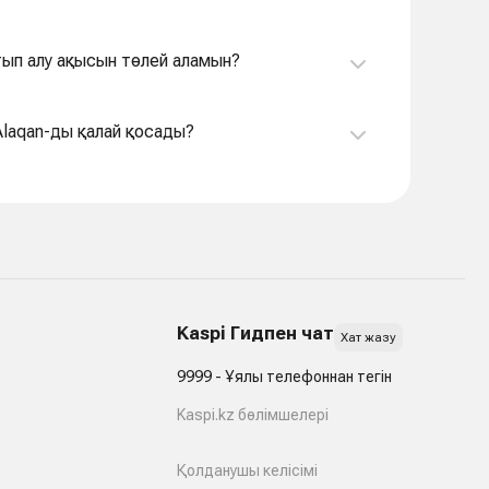
атып алу ақысын төлей аламын?
Alaqan-ды қалай қосады?
Kaspi Гидпен чат
Хат жазу
9999 - Ұялы телефоннан тегін
Kaspi.kz бөлімшелері
Қолданушы келісімі