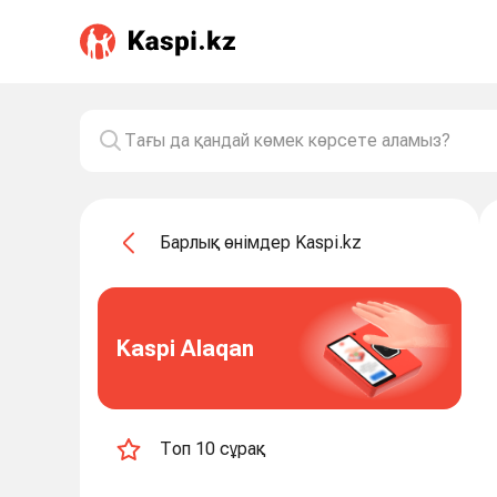
Барлық өнімдер Kaspi.kz
Kaspi Alaqan
Топ 10 сұрақ