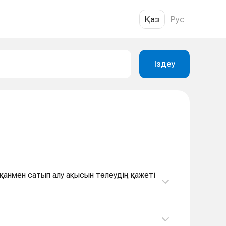
Қаз
Рус
Іздеу
ақанмен сатып алу ақысын төлеудің қажеті