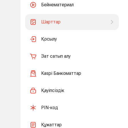
Бейнематериал
Шарттар
Қосылу
Зат сатып алу
Kaspi Банкоматтар
Қауіпсіздік
PIN-код
Құжаттар