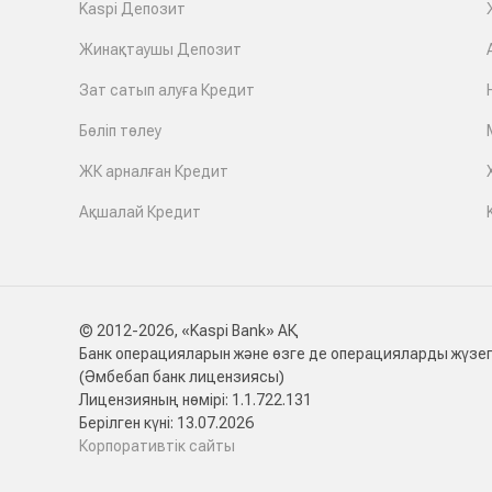
Kaspi Депозит
Жинақтаушы Депозит
Зат сатып алуға Кредит
Бөліп төлеу
ЖК арналған Кредит
Ақшалай Кредит
© 2012-2026, «Kaspi Bank» АҚ
Банк операцияларын және өзге де операцияларды жүзег
(Әмбебап банк лицензиясы)
Лицензияның нөмірі: 1.1.722.131
Берілген күні: 13.07.2026
Корпоративтік сайты