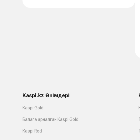
Kaspi.kz Өнімдері
Kaspi Gold
Балаға арналған Kaspi Gold
Kaspi Red