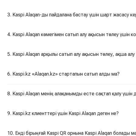
3. Kaspi Alaqan-ды пайдалана бастау үшін шарт жасасу ке
4. Kaspi Alaqan көмегімен сатып алу ақысын төлеу үшін к
5. Kaspi Alaqan арқылы сатып алу ақысын төлеу, ақша ал
6. Kaspi.kz «Alaqan.kz» стартапын сатып алды ма?
8. Kaspi Alaqan менің алақанымды есте сақтап қалу үшін
9. Kaspi.kz клиенттері үшін Kaspi Alaqan деген не?
10. Енді бірыңғай Kaspi QR орнына Kaspi Alaqan болады м