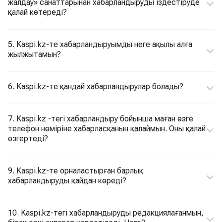
жалдау» санаттарынан хабарландыруды іздестіруде
қалай көтереді?
5. Kaspi.kz-те хабарландыруымды неге ақылы алға
жылжытамын?
6. Kaspi.kz-те қандай хабарландырулар болады?
7. Kaspi.kz -тегі хабарландыру бойынша маған өзге
телефон нөміріне хабарласқанын қалаймын. Оны қалай
өзгертеді?
9. Kaspi.kz-те орналастырған барлық
хабарландыруды қайдан көреді?
10. Kaspi.kz-тегі хабарландыруды редакциялағанмын,