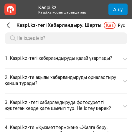
Kaspi.kz
Ашу
Kaspi.kz қосымшасында ашу
Kaspi.kz-тегі Хабарландыру. Шарты
Қаз
Рус
1. Kaspi.kz-тегі хабарландыруды қалай ұзартады?
2. Kaspi.kz-те ақылы хабарландыруды орналастыру
қанша тұрады?
3. Kaspi.kz -тегі хабарландыруда фотосуретті
жүктеген кезде қате шығып тұр. Не істеу керек?
4. Kaspi.kz-те «Қызметтер» және «Жалға беру,