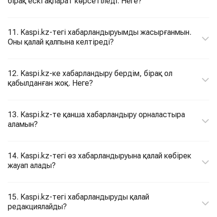
бірақ ескі ақпарат көрсетіледі. Неге?
11. Kaspi.kz-тегі хабарландыруымды жасырғанмын.
Оны қалай қалпына келтіреді?
12. Kaspi.kz-ке хабарландыру бердім, бірақ ол
қабылданған жоқ. Неге?
13. Kaspi.kz-те қанша хабарландыру орналастыра
аламын?
14. Kaspi.kz-тегі өз хабарландыруына қалай көбірек
жауап алады?
15. Kaspi.kz-тегі хабарландыруды қалай
редакциялайды?