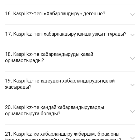
16. Kaspi.kz-тегі «Хабарландыру» деген не?
17. Kaspi.kz-тегі хабарландыру қанша уақыт тұрады?
18. Kaspi.kz-те хабарландыруды қалай
орналастырады?
19. Kaspi.kz-те іздеуден хабарландыруды қалай
жасырады?
20. Kaspi.kz-те қандай хабарландыруларды
орналастыруға болады?
21. Kaspi.kz-ке хабарландыру жібердім, бірақ оны